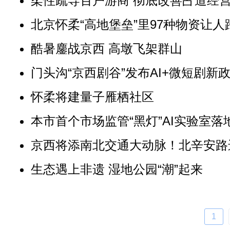
柔性疏导百户游商 彻底改善占道经
北京怀柔“高地堡垒”里97种物资让人
酷暑鏖战京西 高墩飞架群山
门头沟“京西剧谷”发布AI+微短剧新
怀柔将建量子雁栖社区
本市首个市场监管“黑灯”AI实验室落
京西将添南北交通大动脉！北辛安路
生态遇上非遗 湿地公园“潮”起来
1