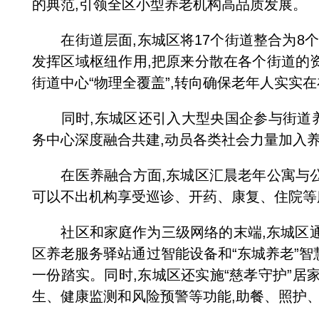
的典范,引领全区小型养老机构高品质发展。
在街道层面,东城区将
17
个街道整合为
8
个
发挥区域枢纽作用,把原来分散在各个街道的
街道中心
“
物理全覆盖
”
,转向确保老年人实实在
同时,东城区还引入大型央国企参与街道养
务中心深度融合共建,动员各类社会力量加入
在医养融合方面,东城区汇晨老年公寓与公
可以不出机构享受巡诊、开药、康复、住院等
社区和家庭作为三级网络的末端,东城区通过
区养老服务驿站通过智能设备和
“
东城养老
”
智
一份踏实。同时,东城区还实施
“
慈孝守护
”
居
生、健康监测和风险预警等功能,助餐、照护