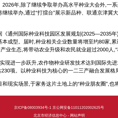
26年,除了继续争取举办高水平种业大会外,一系列
继续举办,通过“打擂台”展示新品种、联通京津冀
国际种业科技园区发展规划(2025—2035年)》
基本成型。届时,种业相关企业数量将增至约80家,累
产业生态,将带动农业升级和农民就业超过2000人,
实现进一步跃升,农作物种业研发技术达到国际先进水
量达230项。以种业科技为核心的一二三产融合发展
现实场景,于家务这片土地上的“种业朋友圈”,也
京ICP备08003934号-1
京公网安备11011202002625号
北京市经济信息中心 - 网站声明