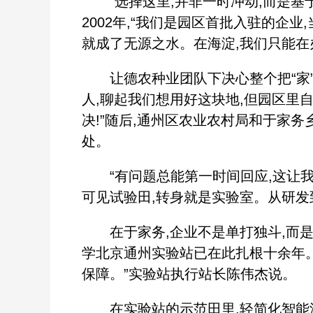
“选择这里,并非一时冲动,而是基
2002年,“我们是园区首批入驻的企
就成了无源之水。在海淀,我们只能在
让德农种业团队下决心整个把“家”搬
人,聊起我们想用好这块地,但园区里
决!”随后,通州区农业农村局和于家
处。
“有问题总能第一时间回应,这让我们
可见试验田,转身就是实验室。从研发
在于家务,企业不是单打独斗,而是融
学北京通州实验站已在此扎根十余年
保障。”实验站执行站长陈伟杰说。
在实验站的示范田里,轻简化智能滴