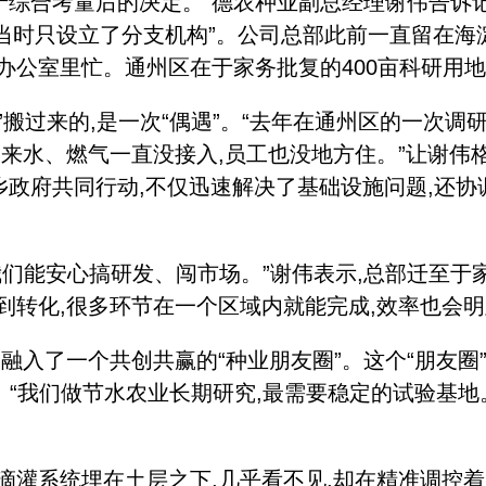
于综合考量后的决定。”德农种业副总经理谢伟告诉
业,当时只设立了分支机构”。公司总部此前一直留在海淀
办公室里忙。通州区在于家务批复的400亩科研用地
过来的,是一次“偶遇”。“去年在通州区的一次调
自来水、燃气一直没接入,员工也没地方住。”让谢伟格
务乡政府共同行动,不仅迅速解决了基础设施问题,还
能安心搞研发、闯市场。”谢伟表示,总部迁至于家
到转化,很多环节在一个区域内就能完成,效率也会明
入了一个共创共赢的“种业朋友圈”。这个“朋友圈”
。“我们做节水农业长期研究,最需要稳定的试验基
灌系统埋在土层之下,几乎看不见,却在精准调控着